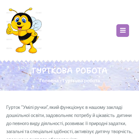
ГУРТКОВА РОБОТА
Головна
»
Гурткова робота
Гурток “Умілі ручки”, який функціонує в нашому закладі
дошкільної освіти, задовольняє потребу й цікавість дитини
до певного виду діяльності, розвиває її природні задатки,
загальні та спеціальні здібності, активізує дитячу творчість,