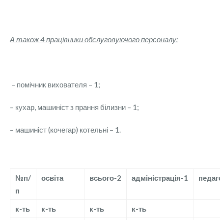
А також 4 працівники обслуговуючого персоналу:
– помічник вихователя – 1;
– кухар, машиніст з прання білизни – 1;
– машиніст (кочегар) котельні – 1.
№п/
освіта
всього-2
адміністрація-1
педаг
п
к-ть
к-ть
к-ть
к-ть