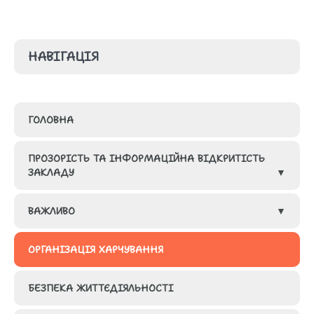
НАВІГАЦІЯ
ГОЛОВНА
ПРОЗОРІСТЬ ТА ІНФОРМАЦІЙНА ВІДКРИТІСТЬ
ЗАКЛАДУ
ВАЖЛИВО
ГРУПИ
ОРГАНІЗАЦІЯ ХАРЧУВАННЯ
КАДРОВИЙ СКЛАД ЗАКЛАДУ ОСВІТИ
МЕТОДИЧНА СКАРБНИЧКА
ВІДПОВІДНО ДО ЛІЦЕНЗІЙНИХ УМОВ
БЕЗПЕКА ЖИТТЄДІЯЛЬНОСТІ
ГУРТКОВА РОБОТА
КОШТОРИС ТА ФІНАНСОВА ЗВІТНІСТЬ