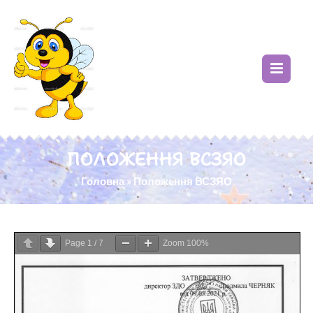
ПОЛОЖЕННЯ ВСЗЯО
Головна
»
Положення ВСЗЯО
Page
1
/
7
Zoom
100%