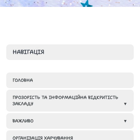
НАВІГАЦІЯ
ГОЛОВНА
ПРОЗОРІСТЬ ТА ІНФОРМАЦІЙНА ВІДКРИТІСТЬ
ЗАКЛАДУ
ВАЖЛИВО
ГРУПИ
ОРГАНІЗАЦІЯ ХАРЧУВАННЯ
КАДРОВИЙ СКЛАД ЗАКЛАДУ ОСВІТИ
МЕТОДИЧНА СКАРБНИЧКА