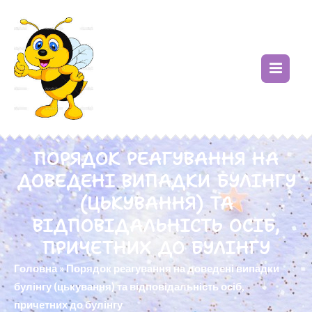
ПОРЯДОК РЕАГУВАННЯ НА
ДОВЕДЕНІ ВИПАДКИ БУЛІНГУ
(ЦЬКУВАННЯ) ТА
ВІДПОВІДАЛЬНІСТЬ ОСІБ,
ПРИЧЕТНИХ ДО БУЛІНГУ
Головна
»
Порядок реагування на доведені випадки
булінгу (цькування) та відповідальність осіб,
причетних до булінгу