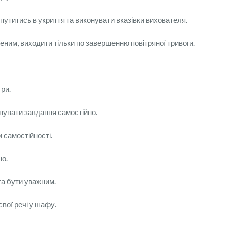
спутитись в укриття та виконувати вказівки вихователя.
еним, виходити тільки по завершенню повітряної тривоги.
гри.
онувати завдання самостійно.
 самостійності.
но.
та бути уважним.
вої речі у шафу.