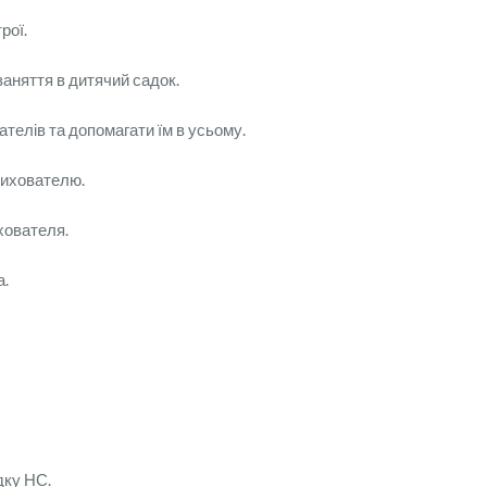
рої.
заняття в дитячий садок.
ателів та допомагати їм в усьому.
вихователю.
хователя.
а.
дку НС.