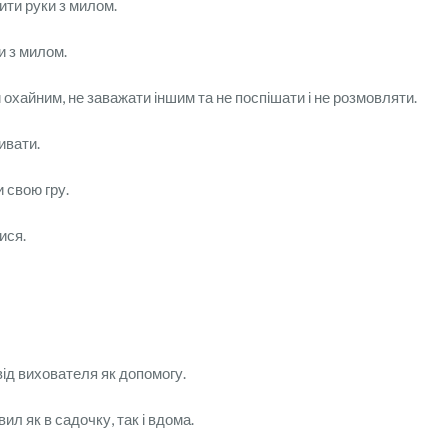
ити руки з милом.
и з милом.
 охайним, не заважати іншим та не поспішати і не розмовляти.
ивати.
и свою гру.
ися.
ід вихователя як допомогу.
л як в садочку, так і вдома.