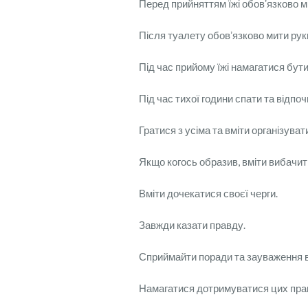
Перед прийняттям їжі обовʼязково м
Після туалету обовʼязково мити рук
Під час прийому їжі намагатися бути
Під час тихої години спати та відпоч
Гратися з усіма та вміти організуват
Якщо когось образив, вміти вибачит
Вміти дочекатися своєї черги.
Завжди казати правду.
Сприймайти поради та зауваження в
Намагатися дотримуватися цих прави