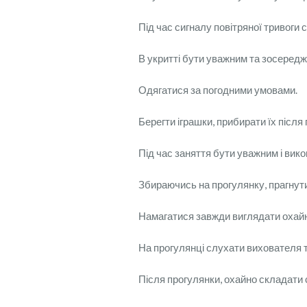
Під час сигналу повітряної тривоги 
В укритті бути уважним та зосередж
Одягатися за погодними умовами.
Берегти іграшки, прибирати їх після 
Під час заняття бути уважним і вик
Збираючись на прогулянку, прагнути
Намагатися завжди виглядати охай
На прогулянці слухати вихователя 
Після прогулянки, охайно складати с