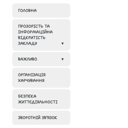
ГОЛОВНА
ПРОЗОРІСТЬ ТА
ІНФОРМАЦІЙНА
ВІДКРИТІСТЬ
ЗАКЛАДУ
ВАЖЛИВО
ГРУПИ
ОРГАНІЗАЦІЯ
КАДРОВИЙ
МЕТОДИЧНА
ХАРЧУВАННЯ
СКЛАД ЗАКЛАДУ
СКАРБНИЧКА
ОСВІТИ
ВІДПОВІДНО ДО
БЕЗПЕКА
ГУРТКОВА
ЛІЦЕНЗІЙНИХ
ЖИТТЄДІЯЛЬНОСТІ
РОБОТА
УМОВ
ЗВОРОТНІЙ ЗВ’ЯЗОК
ІСУО/ДІСО
КОШТОРИС ТА
ФІНАНСОВА